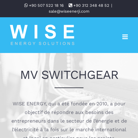
Skip
+90 507 522 18 16
+90 312 348 48 52
|
sale@wiseenerji.com
to
content
MV SWITCHGEAR
WISE ENERGY, qui a été fondée en 2010, a pour
objectif de répondre aux besoins des
entrepreneurs dans le secteur de l’énergie et de
l’électricité à la fois sur le marché international