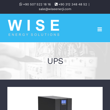
Skip
+90 507 522 18 16
+90 312 348 48 52
|
sale@wiseenerji.com
to
content
UPS