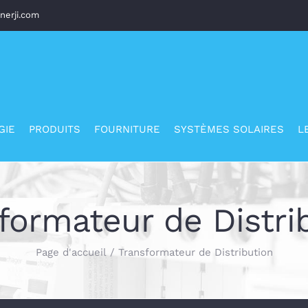
nerji.com
GIE
PRODUITS
FOURNITURE
SYSTÈMES SOLAIRES
L
formateur de Distri
Page d'accueil
/
Transformateur de Distribution